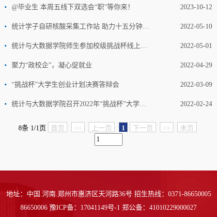
@毕业生 本周五线下双选会“职”等你来！
2023-10-12
统计学子自研核酸采集工作站 助力十五分钟核酸“采样圈”建设
2022-05-10
统计与大数据学院师生参加校级挑战杯线上开幕式
2022-05-01
聚力“政校企”，凝心促就业
2022-04-29
“挑战杯”大学生创业计划决赛答辩会
2022-03-09
统计与大数据学院召开2022年“挑战杯”大学生创业计划竞赛复赛线上选拔会议
2022-02-24
8条 1/1页
首页
<<
上一页
1
下一页
>>
末页
地址：中国.河南.郑州市惠济区天河路36号 招生热线：0371-86650005
86650006 豫ICP备：17041149号-1 郑公备：41010229000027